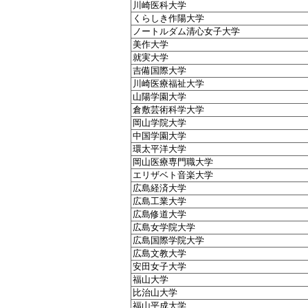
川崎医科大学
くらしき作陽大学
ノートルダム清心女子大学
美作大学
就実大学
吉備国際大学
川崎医療福祉大学
山陽学園大学
倉敷芸術科学大学
岡山学院大学
中国学園大学
環太平洋大学
岡山医療専門職大学
エリザベト音楽大学
広島経済大学
広島工業大学
広島修道大学
広島女学院大学
広島国際学院大学
広島文教大学
安田女子大学
福山大学
比治山大学
福山平成大学