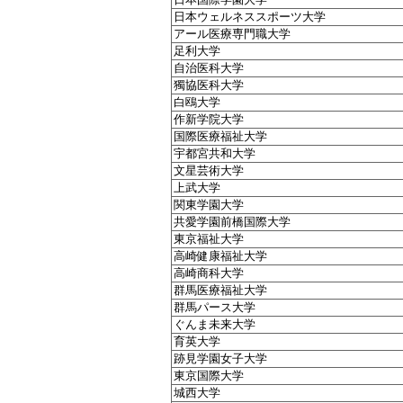
日本ウェルネススポーツ大学
アール医療専門職大学
足利大学
自治医科大学
獨協医科大学
白鴎大学
作新学院大学
国際医療福祉大学
宇都宮共和大学
文星芸術大学
上武大学
関東学園大学
共愛学園前橋国際大学
東京福祉大学
高崎健康福祉大学
高崎商科大学
群馬医療福祉大学
群馬パース大学
ぐんま未来大学
育英大学
跡見学園女子大学
東京国際大学
城西大学