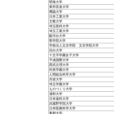
明海大学
東邦音楽大学
獨協大学
日本工業大学
文教大学
埼玉医科大学
埼玉工業大学
駿河台大学
聖学院大学
学校法人文京学院 文京学院大学
目白大学
十文字学園女子大学
平成国際大学
西武文理大学
尚美学園大学
人間総合科学大学
共栄大学
埼玉学園大学
ものつくり大学
浦和大学
日本薬科大学
武蔵野学院大学
日本医療科学大学
東都大学