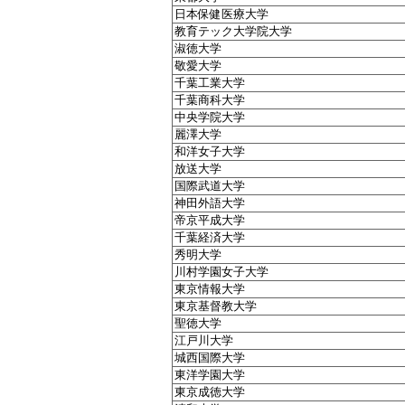
日本保健医療大学
教育テック大学院大学
淑徳大学
敬愛大学
千葉工業大学
千葉商科大学
中央学院大学
麗澤大学
和洋女子大学
放送大学
国際武道大学
神田外語大学
帝京平成大学
千葉経済大学
秀明大学
川村学園女子大学
東京情報大学
東京基督教大学
聖徳大学
江戸川大学
城西国際大学
東洋学園大学
東京成徳大学