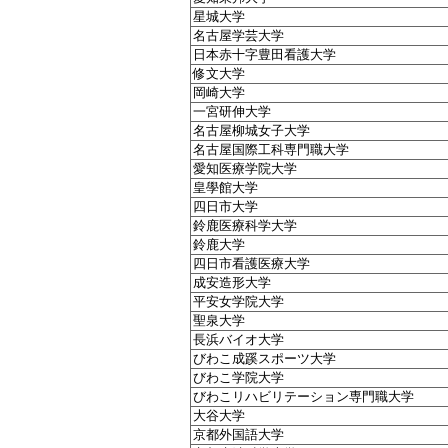
星城大学
名古屋学芸大学
日本赤十字豊田看護大学
修文大学
岡崎大学
一宮研伸大学
名古屋柳城女子大学
名古屋国際工科専門職大学
愛知医療学院大学
皇學館大学
四日市大学
鈴鹿医療科学大学
鈴鹿大学
四日市看護医療大学
成安造形大学
平安女学院大学
聖泉大学
長浜バイオ大学
びわこ成蹊スポーツ大学
びわこ学院大学
びわこリハビリテーション専門職大学
大谷大学
京都外国語大学