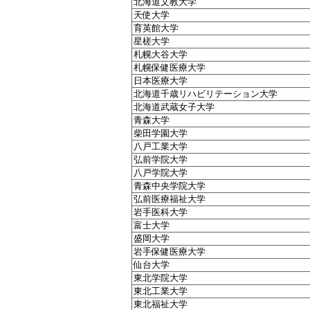
北海道文教大学
天使大学
育英館大学
星槎大学
札幌大谷大学
札幌保健医療大学
日本医療大学
北海道千歳リハビリテーション大学
北海道武蔵女子大学
青森大学
柴田学園大学
八戸工業大学
弘前学院大学
八戸学院大学
青森中央学院大学
弘前医療福祉大学
岩手医科大学
富士大学
盛岡大学
岩手保健医療大学
仙台大学
東北学院大学
東北工業大学
東北福祉大学