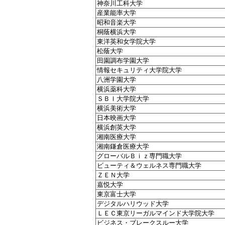
神奈川工科大学
産業能率大学
昭和音楽大学
桐蔭横浜大学
東洋英和女学院大学
松蔭大学
田園調布学園大学
情報セキュリティ大学院大学
八洲学園大学
横浜薬科大学
ＳＢＩ大学院大学
横浜美術大学
日本映画大学
横浜創英大学
湘南医療大学
湘南鎌倉医療大学
グローバルＢｉｚ専門職大学
ビューティ＆ウェルネス専門職大学
ＺＥＮ大学
嘉悦大学
東京富士大学
デジタルハリウッド大学
ＬＥＣ東京リーガルマインド大学院大学
ビジネス・ブレークスルー大学