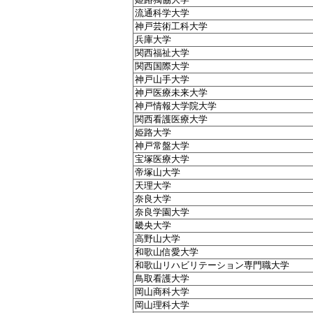
流通科学大学
神戸芸術工科大学
兵庫大学
関西福祉大学
関西国際大学
神戸山手大学
神戸医療未来大学
神戸情報大学院大学
関西看護医療大学
姫路大学
神戸常盤大学
宝塚医療大学
帝塚山大学
天理大学
奈良大学
奈良学園大学
畿央大学
高野山大学
和歌山信愛大学
和歌山リハビリテーション専門職大学
鳥取看護大学
岡山商科大学
岡山理科大学