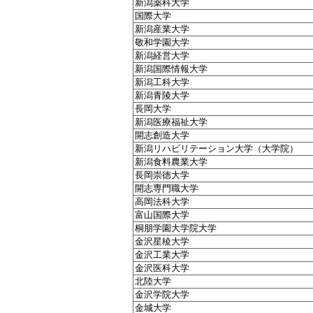
新潟薬科大学
国際大学
新潟産業大学
敬和学園大学
新潟経営大学
新潟国際情報大学
新潟工科大学
新潟青陵大学
長岡大学
新潟医療福祉大学
開志創造大学
新潟リハビリテーション大学（大学院）
新潟食料農業大学
長岡崇徳大学
開志専門職大学
高岡法科大学
富山国際大学
桐朋学園大学院大学
金沢星稜大学
金沢工業大学
金沢医科大学
北陸大学
金沢学院大学
金城大学