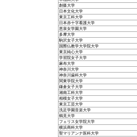
創価大学
日本文化大学
東京工科大学
日本赤十字看護大学
恵泉女学園大学
多摩大学
駒沢女子大学
国際仏教学大学院大学
東京純心大学
学習院女子大学
麻布大学
神奈川大学
神奈川歯科大学
関東学院大学
鎌倉女子大学
湘南工科大学
相模女子大学
東京工芸大学
洗足学園音楽大学
鶴見大学
フェリス女学院大学
横浜商科大学
聖マリアンナ医科大学