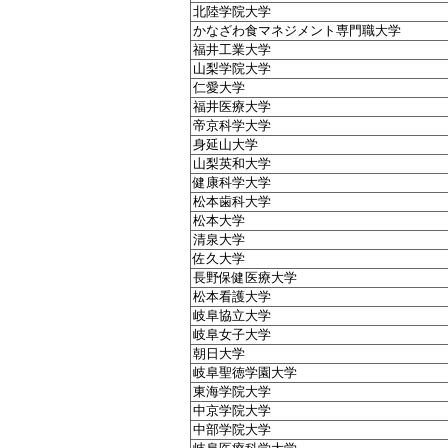
北陸学院大学
かなざわ食マネジメント専門職大学
福井工業大学
山梨学院大学
仁愛大学
福井医療大学
帝京科学大学
身延山大学
山梨英和大学
健康科学大学
松本歯科大学
松本大学
清泉大学
佐久大学
長野保健医療大学
松本看護大学
岐阜協立大学
岐阜女子大学
朝日大学
岐阜聖徳学園大学
東海学院大学
中京学院大学
中部学院大学